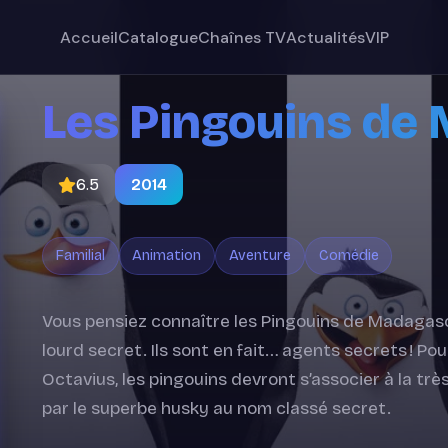
Accueil
Catalogue
Chaînes TV
Actualités
VIP
Les Pingouins de
6.5
2014
Familial
Animation
Aventure
Comédie
Vous pensiez connaître les Pingouins de Madagasc
lourd secret. Ils sont en fait… agents secrets ! P
Octavius, les pingouins devront s’associer à la tr
par le superbe husky au nom classé secret.