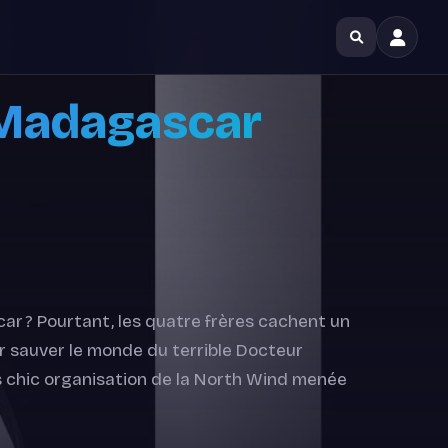
 Madagascar
ar ? Pourtant, les quatre frères cachent un
our sauver le monde du terrible Docteur
ès chic organisation de la North Wind menée