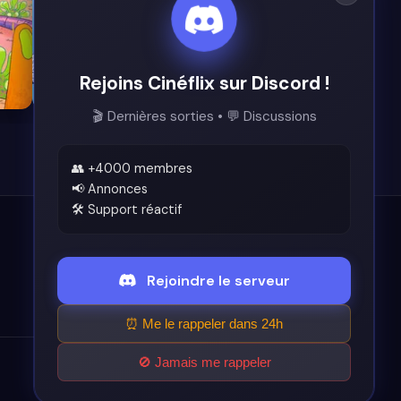
Rejoins Cinéflix sur Discord !
7.9
🎬 Dernières sorties • 💬 Discussions
👥 +4000 membres
📢 Annonces
🛠️ Support réactif
Légal
Rejoindre le serveur
Conditions d'utilisation
⏰ Me le rappeler dans 24h
🚫 Jamais me rappeler