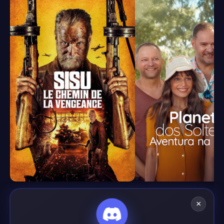
7.3
4.8
×