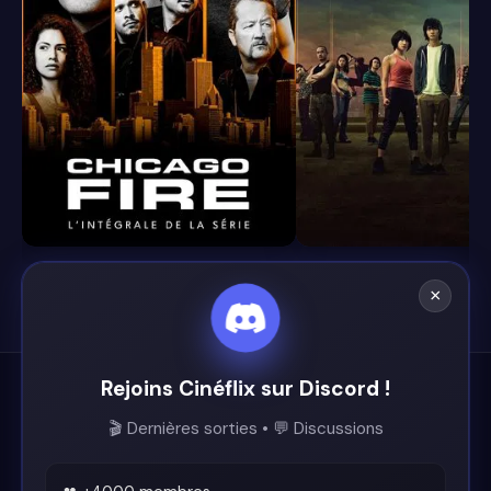
8.4
8.1
×
Rejoins Cinéflix sur Discord !
Cinéflix
🎬 Dernières sorties • 💬 Discussions
Le futur du streaming est ici.