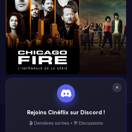
8.4
8.1
×
Rejoins Cinéflix sur Discord !
Cinéflix
🎬 Dernières sorties • 💬 Discussions