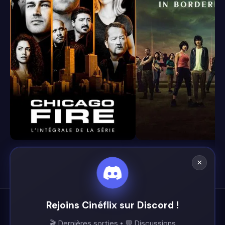
8.4
8.1
×
Rejoins Cinéflix sur Discord !
Cinéflix
🎬 Dernières sorties • 💬 Discussions