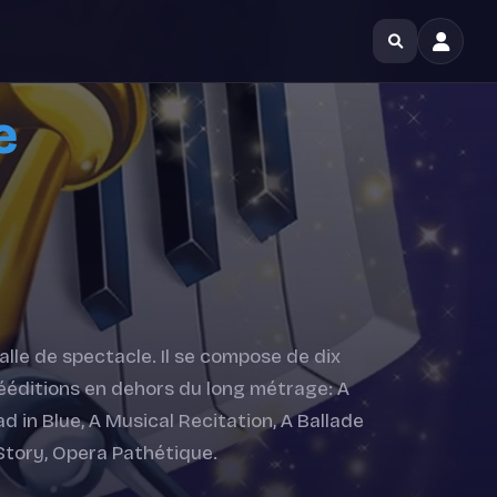
e
lle de spectacle. Il se compose de dix
éditions en dehors du long métrage: A
ad in Blue, A Musical Recitation, A Ballade
e Story, Opera Pathétique.