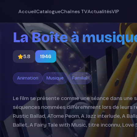
Accueil
Catalogue
Chaînes TV
Actualités
VIP
La Boîte à musiqu
5.8
1946
Animation
Musique
Familial
Le film se présente comme une séance dans une sa
séquences nommées différemment lors de leurs ré
Rustic Ballad, ATome Peom, A Jazz interlude, A Ball
Ballet, A Fairy Tale with Music, titre inconnu, Lov