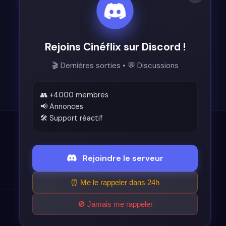
Rejoins Cinéflix sur Discord !
🎬 Dernières sorties • 💬 Discussions
👥 +4000 membres
📢 Annonces
🛠️ Support réactif
Légal
Rejoindre le serveur
Conditions d'utilisation
⏰ Me le rappeler dans 24h
🚫 Jamais me rappeler