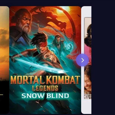
7.7
6.5