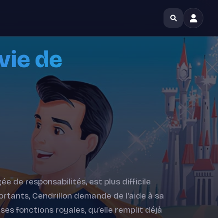
vie de
ée de responsabilités, est plus difficile
fortants, Cendrillon demande de l'aide à sa
ses fonctions royales, qu’elle remplit déjà