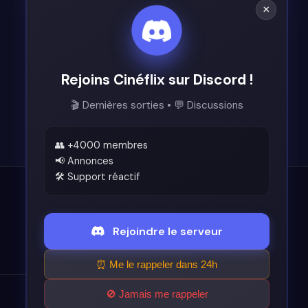
×
Rejoins Cinéflix sur Discord !
🎬 Dernières sorties • 💬 Discussions
👥 +4000 membres
📢 Annonces
🛠️ Support réactif
Légal
Rejoindre le serveur
Conditions d'utilisation
⏰ Me le rappeler dans 24h
🚫 Jamais me rappeler