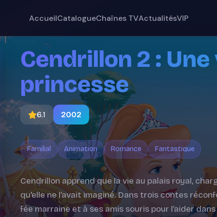
Accueil
Catalogue
Chaînes TV
Actualités
VIP
Cendrillon 2 : Une 
princesse
6.1
2002
Familial
Animation
Romance
Fantastique
Cendrillon apprend que la vie au palais royal, charg
qu'elle ne l’avait imaginé. Dans trois contes récon
fée marraine et à ses amis souris pour l’aider dans 