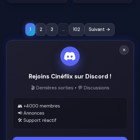
1
2
3
...
102
Suivant →
×
Rejoins Cinéflix sur Discord !
🎬 Dernières sorties • 💬 Discussions
👥 +4000 membres
📢 Annonces
🛠️ Support réactif