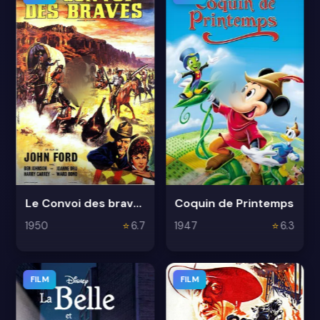
Le Convoi des braves
Coquin de Printemps
1950
⭐
6.7
1947
⭐
6.3
FILM
FILM