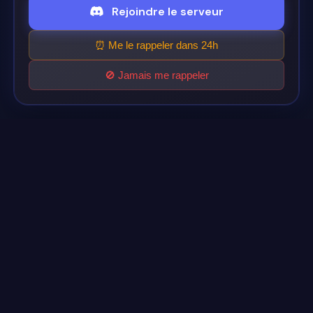
Rejoindre le serveur
⏰ Me le rappeler dans 24h
🚫 Jamais me rappeler
Cinéflix
Le futur du streaming est ici.
Support
Discord
Légal
Conditions d'utilisation