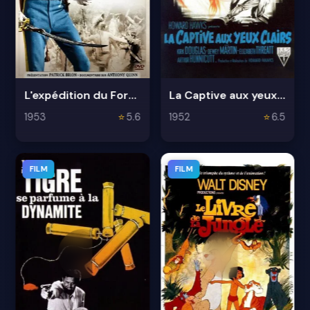
L'expédition du Fort King
La Captive aux yeux clairs
1953
⭐
5.6
1952
⭐
6.5
FILM
FILM