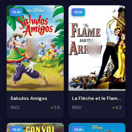
FILM
FILM
Saludos Amigos
La Flèche et le Flambeau
1942
⭐
5.8
1950
⭐
6.3
FILM
FILM