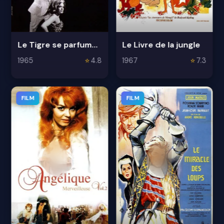
Le Tigre se parfume à la dynamite
Le Livre de la jungle
1965
⭐
4.8
1967
⭐
7.3
FILM
FILM