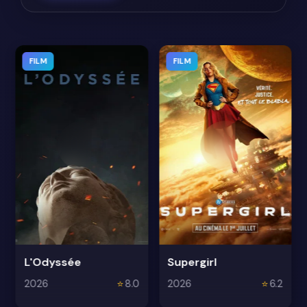
FILM
FILM
L'Odyssée
Supergirl
2026
⭐
8.0
2026
⭐
6.2