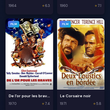
1964
⭐
6.3
1960
⭐
7.1
FILM
FILM
De l'or pour les braves
Le Corsaire noir
1970
⭐
7.4
1971
⭐
5.8