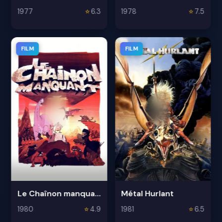
1977
⭐
6.3
1978
⭐
7.5
FILM
FILM
Le Chaînon manquant
Métal Hurlant
1980
⭐
4.9
1981
⭐
6.5