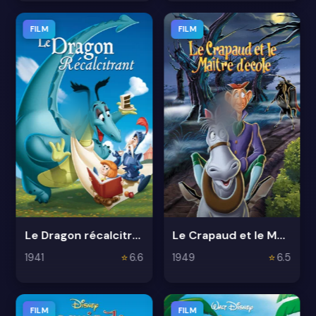
FILM
FILM
Le Dragon récalcitrant
Le Crapaud et le Maître d’école
1941
⭐
6.6
1949
⭐
6.5
FILM
FILM