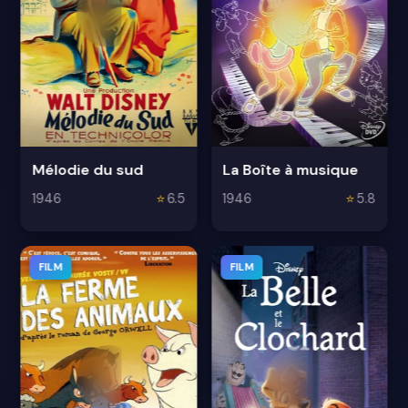
Mélodie du sud
La Boîte à musique
1946
⭐
6.5
1946
⭐
5.8
FILM
FILM