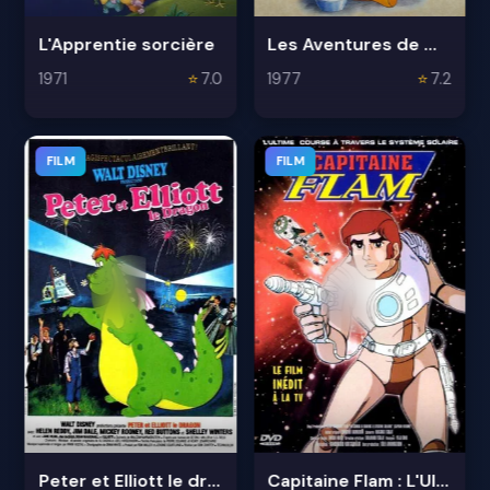
L'Apprentie sorcière
Les Aventures de Winnie l'ourson
1971
⭐
7.0
1977
⭐
7.2
FILM
FILM
Peter et Elliott le dragon
Capitaine Flam : L'Ultime Course à travers le système solaire