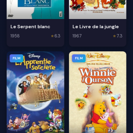
Le Serpent blanc
Le Livre de la jungle
1958
⭐
6.3
1967
⭐
7.3
FILM
FILM