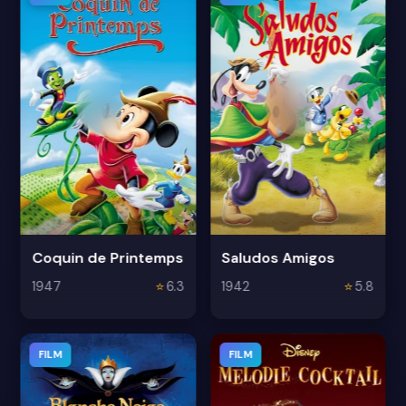
Coquin de Printemps
Saludos Amigos
1947
⭐
6.3
1942
⭐
5.8
FILM
FILM