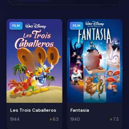
FILM
FILM
Les Trois Caballeros
Fantasia
1944
⭐
6.3
1940
⭐
7.3