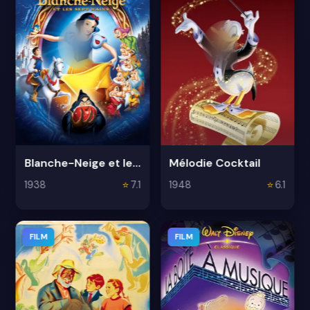
Blanche-Neige et les Sept Nains
Mélodie Cocktail
1938
⭐
7.1
1948
⭐
6.1
FILM
FILM