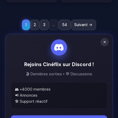
1
2
3
...
54
Suivant →
×
Rejoins Cinéflix sur Discord !
🎬 Dernières sorties • 💬 Discussions
👥 +4000 membres
📢 Annonces
🛠️ Support réactif