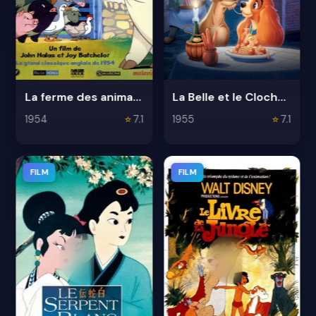
La ferme des animaux
La Belle et le Clochard
1954
⭐
7.1
1955
⭐
7.1
FILM
FILM