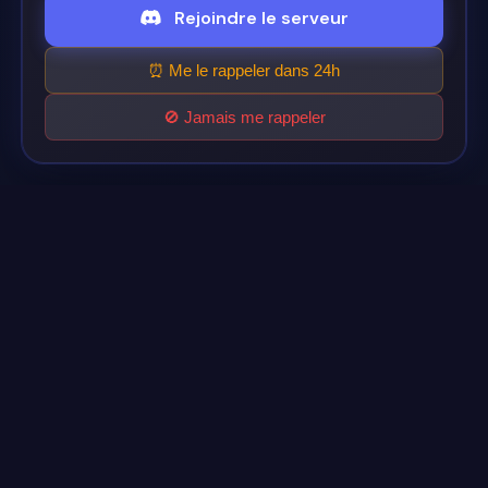
Rejoindre le serveur
⏰ Me le rappeler dans 24h
🚫 Jamais me rappeler
Cinéflix
Le futur du streaming est ici.
Support
Discord
Légal
Conditions d'utilisation